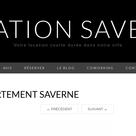
ATION SAV
Votre location courte durée dans notre ville
AVIS
RÉSERVER
LE BLOG
COWORKING
CON
RTEMENT SAVERNE
←
PRÉCÉDENT
SUIVANT
→