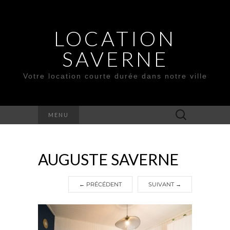
LOCATION
SAVERNE
Votre location courte durée dans notre ville
Rechercher :
MENU
AUGUSTE SAVERNE
←
PRÉCÉDENT
SUIVANT
→