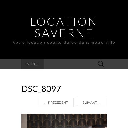
LOCATION
SAVERNE
Votre location courte durée dans notre ville
Rechercher :
MENU
DSC_8097
←
PRÉCÉDENT
SUIVANT
→