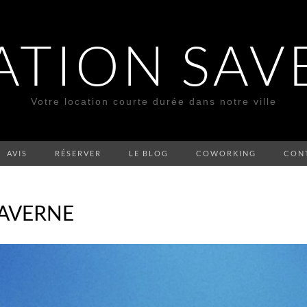
ATION SAV
Votre location courte durée dans notre ville
AVIS
RÉSERVER
LE BLOG
COWORKING
CON
SAVERNE